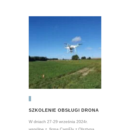
SZKOLENIE OBSŁUGI DRONA
W dniach 27-29 września 2024r.
wspólne z firmą CamFly z Olsztyna