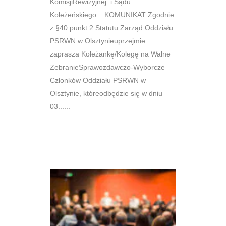
KomisjiRewizyjnej i Sądu
Koleżeńskiego. KOMUNIKAT Zgodnie
z §40 punkt 2 Statutu Zarząd Oddziału
PSRWN w Olsztynieuprzejmie
zaprasza Koleżankę/Kolegę na Walne
ZebranieSprawozdawczo-Wyborcze
Członków Oddziału PSRWN w
Olsztynie, któreodbędzie się w dniu
03......