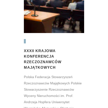
XXXII KRAJOWA
KONFERENCJA
RZECZOZNAWCÓW
MAJĄTKOWYCH
Polska Federacja Stowarzyszeń
Rzeczoznawców Majątkowych Polskie
Stowarzyszenie Rzeczoznawców
Wyceny Nieruchomości im. Prof.
Andrzeja Hopfera Uniwersytet