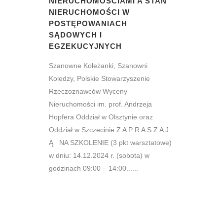
NIERUCHOMOŚCIAMI A STAN
NIERUCHOMOŚCI W
POSTĘPOWANIACH
SĄDOWYCH I
EGZEKUCYJNYCH
Szanowne Koleżanki, Szanowni
Koledzy, Polskie Stowarzyszenie
Rzeczoznawców Wyceny
Nieruchomości im. prof. Andrzeja
Hopfera Oddział w Olsztynie oraz
Oddział w Szczecinie Z A P R A S Z A J
Ą NA SZKOLENIE (3 pkt warsztatowe)
w dniu: 14.12.2024 r. (sobota) w
godzinach 09:00 – 14:00......