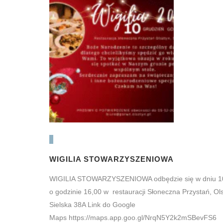
WIGILIA STOWARZYSZENIOWA
WIGILIA STOWARZYSZENIOWA odbędzie się w dniu 1
o godzinie 16,00 w restauracji Słoneczna Przystań, Ols
Sielska 38A Link do Google
Maps https://maps.app.goo.gl/NrqN5Y2k2mSBevFS6