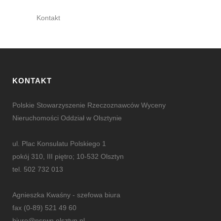
Kontakt
KONTAKT
Polskie Stowarzyszenie Rzeczoznawców Wyceny
Nieruchomości Oddział w Olsztynie
ul. Plac Konsulatu Polskiego 1
pokój 310, III piętro; 10-532 Olsztyn
tel. 502 732 013
Agnieszka Kwaśny - szefowa biura
fax (0-89) 521 49 60
biuro@psrwn.olsztyn.pl