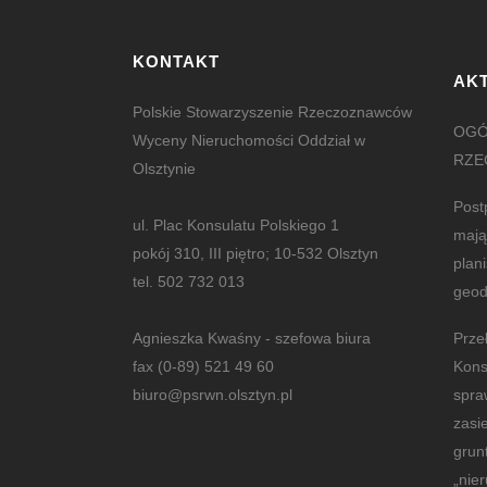
KONTAKT
AK
Polskie Stowarzyszenie Rzeczoznawców
OGÓ
Wyceny Nieruchomości Oddział w
RZE
Olsztynie
Post
ul. Plac Konsulatu Polskiego 1
mają
pokój 310, III piętro; 10-532 Olsztyn
plan
tel. 502 732 013
geod
Agnieszka Kwaśny - szefowa biura
Prze
fax (0-89) 521 49 60
Kons
biuro@psrwn.olsztyn.pl
spra
zasi
grun
„nie