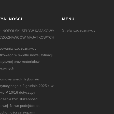
TYALNOŚCI
MENU
Strefa rzeczoznawcy
LNOPOLSKI SPŁYW KAJAKOWY
CZOZNAWCÓW MAJĄTKOWYCH
powania rzeczoznawcy
tkowego w świetle nowej sytuacji
istycznej oraz materiałów
ezyjnych
łomowy wyrok Trybunału
tytucyjnego z 2 grudnia 2025 r. w
wie P 10/16 dotyczący
edzenia tzw. służebności
towej. Nowe podejście do
ruchomości ze słupami