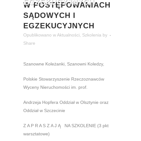
EGZEKUCYJNYCH
W POSTĘPOWANIACH
SĄDOWYCH I
EGZEKUCYJNYCH
Opublikowano
w
Aktualności
,
Szkolenia
by
Share
Szanowne Koleżanki, Szanowni Koledzy,
Polskie Stowarzyszenie Rzeczoznawców
Wyceny Nieruchomości im. prof.
Andrzeja Hopfera Oddział w Olsztynie oraz
Oddział w Szczecinie
Z A P R A S Z A J Ą NA SZKOLENIE (3 pkt
warsztatowe)