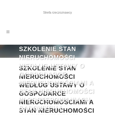
Strefa rzeczoznawcy
SZKOLENIE STAN
NIERUCHOMOŚCI
WEDŁUG USTAWY O
SZKOLENIE STAN
GOSPODARCE
NIERUCHOMOŚCI
NIERUCHOMOŚCIAMI A
WEDŁUG USTAWY O
STAN NIERUCHOMOŚCI
GOSPODARCE
W POSTĘPOWANIACH
NIERUCHOMOŚCIAMI A
SĄDOWYCH I
STAN NIERUCHOMOŚCI