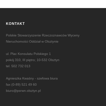
KONTAKT
Polskie Stowarzyszenie Rzeczoznawców Wyceny
Nieruchomości Oddział w Olsztynie
ul. Plac Konsulatu Polskiego 1
pokój 310, III piętro; 10-532 Olsztyn
tel. 502 732 013
Agnieszka Kwaśny - szefowa biura
fax (0-89) 521 49 60
biuro@psrwn.olsztyn.pl