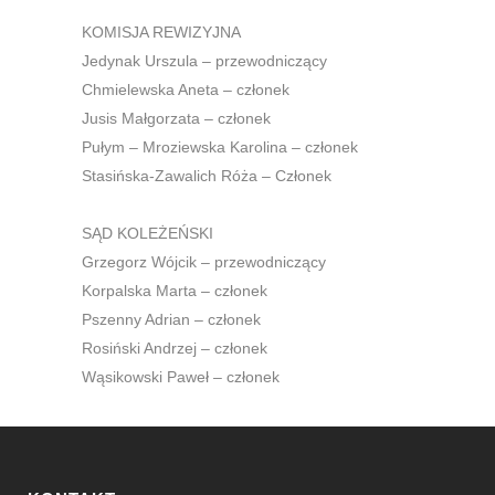
KOMISJA REWIZYJNA
Jedynak Urszula – przewodniczący
Chmielewska Aneta – członek
Jusis Małgorzata – członek
Pułym – Mroziewska Karolina – członek
Stasińska-Zawalich Róża – Członek
SĄD KOLEŻEŃSKI
Grzegorz Wójcik – przewodniczący
Korpalska Marta – członek
Pszenny Adrian – członek
Rosiński Andrzej – członek
Wąsikowski Paweł – członek