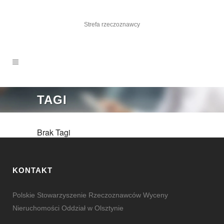
Strefa rzeczoznawcy
TAGI
Brak Tagi
KONTAKT
Polskie Stowarzyszenie Rzeczoznawców Wyceny
Nieruchomości Oddział w Olsztynie