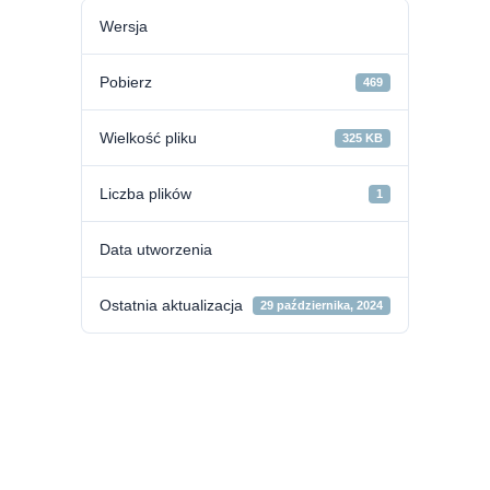
Wersja
Pobierz
469
Wielkość pliku
325 KB
Liczba plików
1
Data utworzenia
Ostatnia aktualizacja
29 października, 2024
Zgoda na
prowadzenie
praktyki