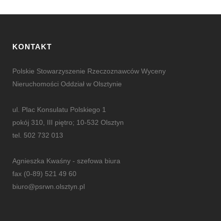
KONTAKT
Polskie Stowarzyszenie Rzeczoznawców Wyceny
Nieruchomości Oddział w Olsztynie
ul. Plac Konsulatu Polskiego 1
pokój 310, III piętro; 10-532 Olsztyn
tel. 502 732 013
Agnieszka Kwaśny - szefowa biura
fax (0-89) 521 49 60
biuro@psrwn.olsztyn.pl