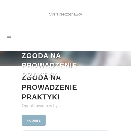
Strefa rzeczoznawcy
ZGODA NA
PROWADZENIE
PRAKTYKI
ZGODA NA
PROWADZENIE
PRAKTYKI
Opublikowano
w
by
Pobierz