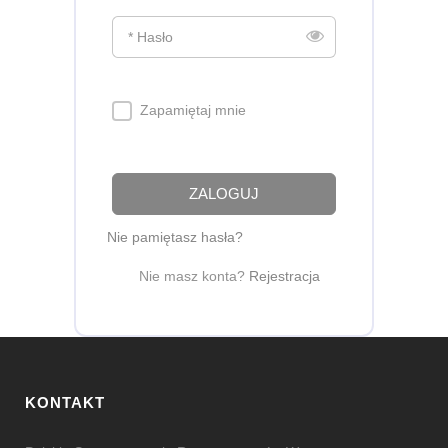
* Hasło
Zapamiętaj mnie
ZALOGUJ
Nie pamiętasz hasła?
Nie masz konta?
Rejestracja
KONTAKT