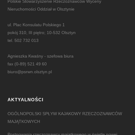
Polskie Stowarzyszenie Rzeczoznawców Wyceny
Nieruchomości Oddział w Olsztynie
ul. Plac Konsulatu Polskiego 1
pokój 310, III piętro; 10-532 Olsztyn
tel. 502 732 013
Agnieszka Kwaśny - szefowa biura
fax (0-89) 521 49 60
biuro@psrwn.olsztyn.pl
AKTYALNOŚCI
OGÓLNOPOLSKI SPŁYW KAJAKOWY RZECZOZNAWCÓW
MAJĄTKOWYCH
Postpowania rzeczoznawcy majątkowego w świetle nowej