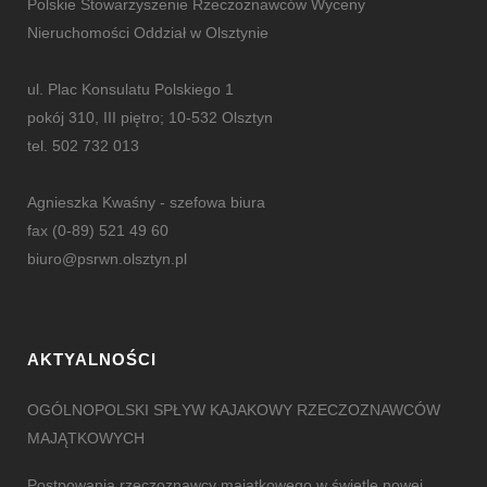
Polskie Stowarzyszenie Rzeczoznawców Wyceny
Nieruchomości Oddział w Olsztynie
ul. Plac Konsulatu Polskiego 1
pokój 310, III piętro; 10-532 Olsztyn
tel. 502 732 013
Agnieszka Kwaśny - szefowa biura
fax (0-89) 521 49 60
biuro@psrwn.olsztyn.pl
AKTYALNOŚCI
OGÓLNOPOLSKI SPŁYW KAJAKOWY RZECZOZNAWCÓW
MAJĄTKOWYCH
Postpowania rzeczoznawcy majątkowego w świetle nowej